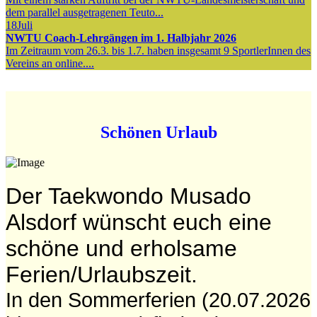
dem parallel ausgetragenen Teuto...
18
Juli
NWTU Coach-Lehrgängen im 1. Halbjahr 2026
Im Zeitraum vom 26.3. bis 1.7. haben insgesamt 9 SportlerInnen des
Vereins an online....
Schönen Urlaub
Der Taekwondo Musado
Alsdorf wünscht euch eine
schöne und erholsame
Ferien/Urlaubszeit.
In den Sommerferien (20.07.2026