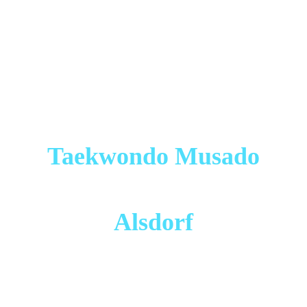
Taekwondo Musado
Alsdorf
Mitglied der "Deutschen Taekwondo Union" (DTU) und
dort seit 2013 zertifizierter Sportverein