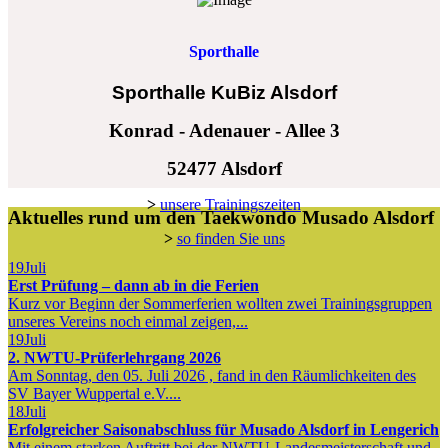
Sporthalle
Sporthalle KuBiz Alsdorf
Konrad - Adenauer - Allee 3
52477 Alsdorf
>
unsere Trainingszeiten
Aktuelles rund um den Taekwondo Musado Alsdorf
>
so finden Sie uns
19
Juli
Erst Prüfung – dann ab in die Ferien
Kurz vor Beginn der Sommerferien wollten zwei Trainingsgruppen
unseres Vereins noch einmal zeigen,...
19
Juli
2. NWTU-Prüferlehrgang 2026
Am Sonntag, den 05. Juli 2026 , fand in den Räumlichkeiten des
SV Bayer Wuppertal e.V....
18
Juli
Erfolgreicher Saisonabschluss für Musado Alsdorf in Lengerich
Mit einem starken Auftritt bei der NWTU-Landesmeisterschaft und