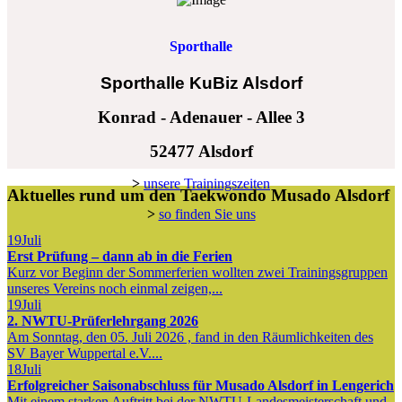
Sporthalle
Sporthalle KuBiz Alsdorf
Konrad - Adenauer - Allee 3
52477 Alsdorf
>
unsere Trainingszeiten
Aktuelles rund um den Taekwondo Musado Alsdorf
>
so finden Sie uns
19
Juli
Erst Prüfung – dann ab in die Ferien
Kurz vor Beginn der Sommerferien wollten zwei Trainingsgruppen
unseres Vereins noch einmal zeigen,...
19
Juli
2. NWTU-Prüferlehrgang 2026
Am Sonntag, den 05. Juli 2026 , fand in den Räumlichkeiten des
SV Bayer Wuppertal e.V....
18
Juli
Erfolgreicher Saisonabschluss für Musado Alsdorf in Lengerich
Mit einem starken Auftritt bei der NWTU-Landesmeisterschaft und