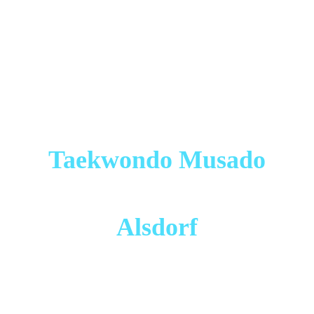
Taekwondo Musado
Alsdorf
Mitglied der "Deutschen Taekwondo Union" (DTU) und
dort seit 2013 zertifizierter Sportverein