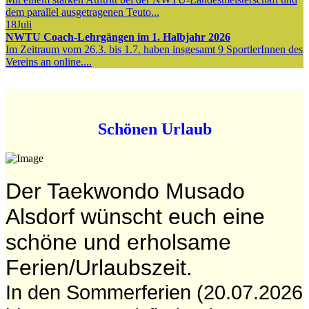
dem parallel ausgetragenen Teuto...
18
Juli
NWTU Coach-Lehrgängen im 1. Halbjahr 2026
Im Zeitraum vom 26.3. bis 1.7. haben insgesamt 9 SportlerInnen des
Vereins an online....
Schönen Urlaub
Der Taekwondo Musado
Alsdorf wünscht euch eine
schöne und erholsame
Ferien/Urlaubszeit.
In den Sommerferien (20.07.2026