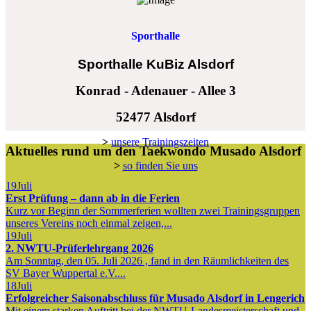
Sporthalle
Sporthalle KuBiz Alsdorf
Konrad - Adenauer - Allee 3
52477 Alsdorf
>
unsere Trainingszeiten
Aktuelles rund um den Taekwondo Musado Alsdorf
>
so finden Sie uns
19
Juli
Erst Prüfung – dann ab in die Ferien
Kurz vor Beginn der Sommerferien wollten zwei Trainingsgruppen
unseres Vereins noch einmal zeigen,...
19
Juli
2. NWTU-Prüferlehrgang 2026
Am Sonntag, den 05. Juli 2026 , fand in den Räumlichkeiten des
SV Bayer Wuppertal e.V....
18
Juli
Erfolgreicher Saisonabschluss für Musado Alsdorf in Lengerich
Mit einem starken Auftritt bei der NWTU-Landesmeisterschaft und