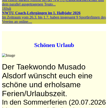
dem parallel ausgetragenen Teuto...
18
Juli
NWTU Coach-Lehrgängen im 1. Halbjahr 2026
Im Zeitraum vom 26.3. bis 1.7. haben insgesamt 9 SportlerInnen des
Vereins an online....
Schönen Urlaub
Der Taekwondo Musado
Alsdorf wünscht euch eine
schöne und erholsame
Ferien/Urlaubszeit.
In den Sommerferien (20.07.2026