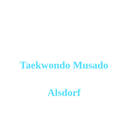
Taekwondo Musado
Alsdorf
Mitglied der "Deutschen Taekwondo Union" (DTU) und
dort seit 2013 zertifizierter Sportverein