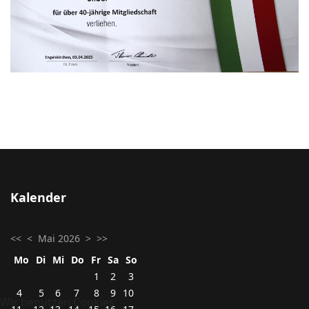
Kalender
<<
<
Mai 2026
>
>>
Mo
Di
Mi
Do
Fr
Sa
So
1
2
3
4
5
6
7
8
9
10
Wir benutzen Cookies