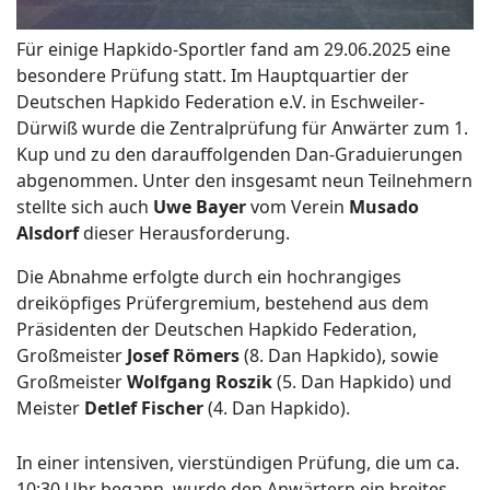
Für einige Hapkido-Sportler fand am 29.06.2025 eine
besondere Prüfung statt. Im Hauptquartier der
Deutschen Hapkido Federation e.V. in Eschweiler-
Dürwiß wurde die Zentralprüfung für Anwärter zum 1.
Kup und zu den darauffolgenden Dan-Graduierungen
abgenommen. Unter den insgesamt neun Teilnehmern
stellte sich auch
Uwe Bayer
vom Verein
Musado
Alsdorf
dieser Herausforderung.
Die Abnahme erfolgte durch ein hochrangiges
dreiköpfiges Prüfergremium, bestehend aus dem
Präsidenten der Deutschen Hapkido Federation,
Großmeister
Josef Römers
(8. Dan Hapkido), sowie
Großmeister
Wolfgang Roszik
(5. Dan Hapkido) und
Meister
Detlef Fischer
(4. Dan Hapkido).
In einer intensiven, vierstündigen Prüfung, die um ca.
10:30 Uhr begann, wurde den Anwärtern ein breites