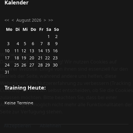
Kalender
<<
<
August 2026
>
>>
Mo
Di
Mi
Do
Fr
Sa
So
1
2
3
4
5
6
7
8
9
10
11
12
13
14
15
16
Wir benutzen Cookies
17
18
19
20
21
22
23
Datenschutz ist uns wichtig! Wir nutzen Cookies auf
24
25
26
27
28
29
30
unserer Website. Einige von ihnen sind essenziell für den
31
Betrieb der Seite, während andere uns helfen, diese
Website und die Nutzererfahrung zu verbessern (Tracking
Training Heute:
Cookies). Sie können selbst entscheiden, ob Sie die Cookies
zulassen möchten. Bitte beachten Sie, dass bei einer
Keine Termine
Ablehnung womöglich nicht mehr alle Funktionalitäten der
Seite zur Verfügung stehen.
Akzeptieren
Ablehnen