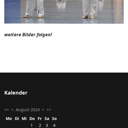
weitere Bilder folgen!
Kalender
<<
<
August 2024
>
>>
Mo
Di
Mi
Do
Fr
Sa
So
1
2
3
4