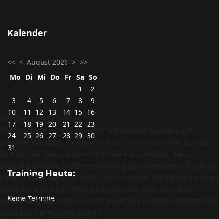
Kalender
<<
<
August 2026
>
>>
Mo
Di
Mi
Do
Fr
Sa
So
1
2
3
4
5
6
7
8
9
10
11
12
13
14
15
16
Wir benutzen Cookies
17
18
19
20
21
22
23
Datenschutz ist uns wichtig! Wir nutzen Cookies auf
24
25
26
27
28
29
30
unserer Website. Einige von ihnen sind essenziell für den
31
Betrieb der Seite, während andere uns helfen, diese
Website und die Nutzererfahrung zu verbessern (Tracking
Training Heute:
Cookies). Sie können selbst entscheiden, ob Sie die Cookies
zulassen möchten. Bitte beachten Sie, dass bei einer
Keine Termine
Ablehnung womöglich nicht mehr alle Funktionalitäten der
Seite zur Verfügung stehen.