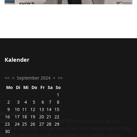
Kalender
<<
<
September 2024
>
>>
Mo
Di
Mi
Do
Fr
Sa
So
1
2
3
4
5
6
7
8
9
10
11
12
13
14
15
Wir benutzen Cookies
16
17
18
19
20
21
22
Datenschutz ist uns wichtig! Wir nutzen Cookies auf
23
24
25
26
27
28
29
unserer Website. Einige von ihnen sind essenziell für den
30
Betrieb der Seite, während andere uns helfen, diese