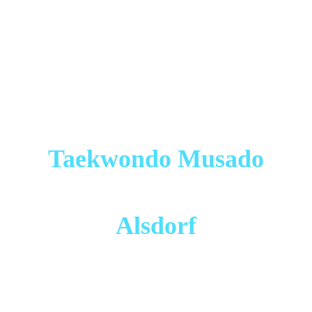
Taekwondo Musado
Alsdorf
Mitglied der "Deutschen Taekwondo Union" (DTU) und
dort seit 2013 zertifizierter Sportverein