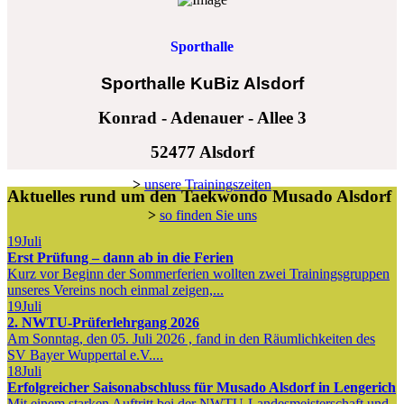
Sporthalle
Sporthalle KuBiz Alsdorf
Konrad - Adenauer - Allee 3
52477 Alsdorf
>
unsere Trainingszeiten
Aktuelles rund um den Taekwondo Musado Alsdorf
>
so finden Sie uns
19
Juli
Erst Prüfung – dann ab in die Ferien
Kurz vor Beginn der Sommerferien wollten zwei Trainingsgruppen
unseres Vereins noch einmal zeigen,...
19
Juli
2. NWTU-Prüferlehrgang 2026
Am Sonntag, den 05. Juli 2026 , fand in den Räumlichkeiten des
SV Bayer Wuppertal e.V....
18
Juli
Erfolgreicher Saisonabschluss für Musado Alsdorf in Lengerich
Mit einem starken Auftritt bei der NWTU-Landesmeisterschaft und