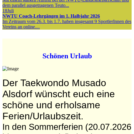
dem parallel ausgetragenen Teuto...
18
Juli
NWTU Coach-Lehrgängen im 1. Halbjahr 2026
Im Zeitraum vom 26.3. bis 1.7. haben insgesamt 9 SportlerInnen des
Vereins an online....
Schönen Urlaub
Der Taekwondo Musado
Alsdorf wünscht euch eine
schöne und erholsame
Ferien/Urlaubszeit.
In den Sommerferien (20.07.2026