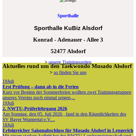
Sporthalle
Sporthalle KuBiz Alsdorf
Konrad - Adenauer - Allee 3
52477 Alsdorf
>
unsere Trainingszeiten
Aktuelles rund um den Taekwondo Musado Alsdorf
>
so finden Sie uns
19
Juli
Erst Prüfung – dann ab in die Ferien
Kurz vor Beginn der Sommerferien wollten zwei Trainingsgruppen
unseres Vereins noch einmal zeigen,...
19
Juli
2. NWTU-Prüferlehrgang 2026
Am Sonntag, den 05. Juli 2026 , fand in den Räumlichkeiten des
SV Bayer Wuppertal e.V....
18
Juli
Erfolgreicher Saisonabschluss für Musado Alsdorf in Lengerich
Mit einem starken Auftritt bei der NWTU-Landesmeisterschaft und