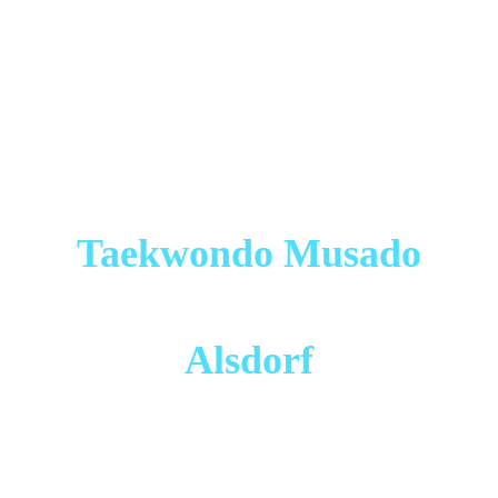
Taekwondo Musado
Alsdorf
Mitglied der "Deutschen Taekwondo Union" (DTU) und
dort seit 2013 zertifizierter Sportverein