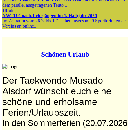
dem parallel ausgetragenen Teuto...
18
Juli
NWTU Coach-Lehrgängen im 1. Halbjahr 2026
Im Zeitraum vom 26.3. bis 1.7. haben insgesamt 9 SportlerInnen des
Vereins an online....
Schönen Urlaub
Der Taekwondo Musado
Alsdorf wünscht euch eine
schöne und erholsame
Ferien/Urlaubszeit.
In den Sommerferien (20.07.2026