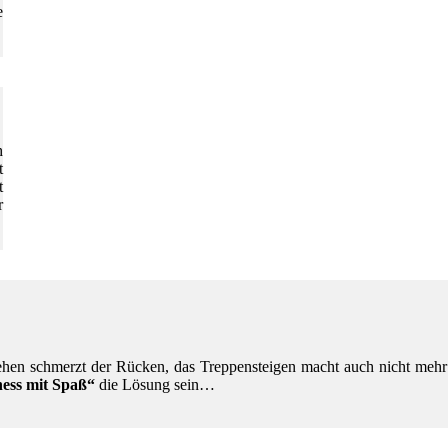
e
h
t
t
r
ehen schmerzt der Rücken, das Treppensteigen macht auch nicht mehr
ess mit Spaß“
die Lösung sein…