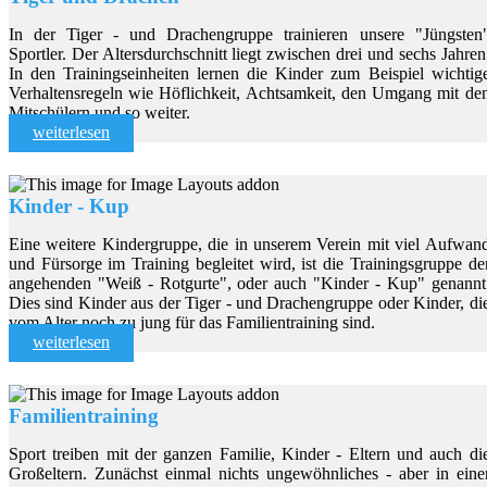
In der Tiger - und Drachengruppe trainieren unsere "Jüngsten
Sportler. Der Altersdurchschnitt liegt zwischen drei und sechs Jahren
In den Trainingseinheiten lernen die Kinder zum Beispiel wichtig
Verhaltensregeln wie Höflichkeit, Achtsamkeit, den Umgang mit de
Mitschülern und so weiter.
weiterlesen
Kinder - Kup
Eine weitere Kindergruppe, die in unserem Verein mit viel Aufwan
und Fürsorge im Training begleitet wird, ist die Trainingsgruppe de
angehenden "Weiß - Rotgurte", oder auch "Kinder - Kup" genannt
Dies sind Kinder aus der Tiger - und Drachengruppe oder Kinder, di
vom Alter noch zu jung für das Familientraining sind.
weiterlesen
Familientraining
Sport treiben mit der ganzen Familie, Kinder - Eltern und auch di
Großeltern. Zunächst einmal nichts ungewöhnliches - aber in eine