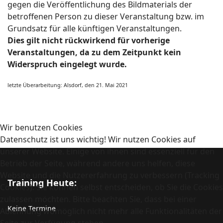
gegen die Veröffentlichung des Bildmaterials der
betroffenen Person zu dieser Veranstaltung bzw. im
Grundsatz für alle künftigen Veranstaltungen.
Dies gilt nicht rückwirkend für vorherige
Veranstaltungen, da zu dem Zeitpunkt kein
Widerspruch eingelegt wurde.
letzte Überarbeitung: Alsdorf, den 21. Mai 2021
Wir benutzen Cookies
Datenschutz ist uns wichtig! Wir nutzen Cookies auf
unserer Website. Einige von ihnen sind essenziell für den
Betrieb der Seite, während andere uns helfen, diese
Website und die Nutzererfahrung zu verbessern (Tracking
Training Heute:
Cookies). Sie können selbst entscheiden, ob Sie die Cookies
zulassen möchten. Bitte beachten Sie, dass bei einer
Keine Termine
Ablehnung womöglich nicht mehr alle Funktionalitäten der