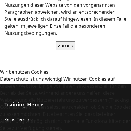
Nutzungen dieser Website von den vorgenannten
Paragraphen abweichen, wird an entsprechender
Stelle ausdrücklich darauf hingewiesen. In diesem Falle
gelten im jeweiligen Einzelfall die besonderen
Nutzungsbedingungen.
Wir benutzen Cookies
Datenschutz ist uns wichtig! Wir nutzen Cookies auf
unserer Website. Einige von ihnen sind essenziell für den
Betrieb der Seite, während andere uns helfen, diese
Website und die Nutzererfahrung zu verbessern (Tracking
Training Heute:
Cookies). Sie können selbst entscheiden, ob Sie die Cookies
zulassen möchten. Bitte beachten Sie, dass bei einer
Keine Termine
Ablehnung womöglich nicht mehr alle Funktionalitäten der
Seite zur Verfügung stehen.