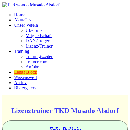
Home
Aktuelles
Unser Verein
Über uns
Mitgliedschaft
DAN-Träger
Lizenz-Trainer
Training
Trainingszeiten
Trainerteam
Anfahrt
Lenas Block
Wissenswert
Archiv
Bildergalerie
Lizenztrainer TKD Musado Alsdorf
Felix Balduin