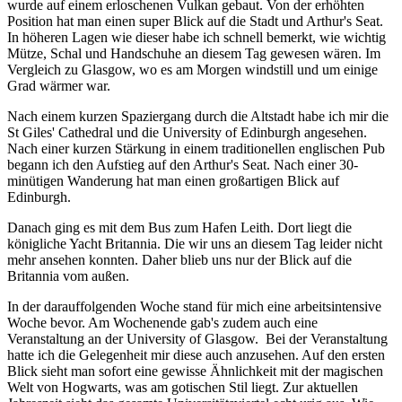
wurde auf einem erloschenen Vulkan gebaut. Von der erhöhten
Position hat man einen super Blick auf die Stadt und Arthur's Seat.
In höheren Lagen wie dieser habe ich schnell bemerkt, wie wichtig
Mütze, Schal und Handschuhe an diesem Tag gewesen wären. Im
Vergleich zu Glasgow, wo es am Morgen windstill und um einige
Grad wärmer war.
Nach einem kurzen Spaziergang durch die Altstadt habe ich mir die
St Giles' Cathedral und die University of Edinburgh angesehen.
Nach einer kurzen Stärkung in einem traditionellen englischen Pub
begann ich den Aufstieg auf den Arthur's Seat. Nach einer 30-
minütigen Wanderung hat man einen großartigen Blick auf
Edinburgh.
Danach ging es mit dem Bus zum Hafen Leith. Dort liegt die
königliche Yacht Britannia. Die wir uns an diesem Tag leider nicht
mehr ansehen konnten. Daher blieb uns nur der Blick auf die
Britannia vom außen.
In der darauffolgenden Woche stand für mich eine arbeitsintensive
Woche bevor. Am Wochenende gab's zudem auch eine
Veranstaltung an der University of Glasgow. Bei der Veranstaltung
hatte ich die Gelegenheit mir diese auch anzusehen. Auf den ersten
Blick sieht man sofort eine gewisse Ähnlichkeit mit der magischen
Welt von Hogwarts, was am gotischen Stil liegt. Zur aktuellen