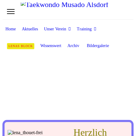
Home
Aktuelles
Unser Verein
Training
Wissenswert
Archiv
Bildergalerie
LENAS BLOCK
Lena's Block
Meine Erlebnisse und Erfahrungen in Glasgow (Schottland)
Aktuelle Seite:
Startseite
Lena's Block
Herzlich